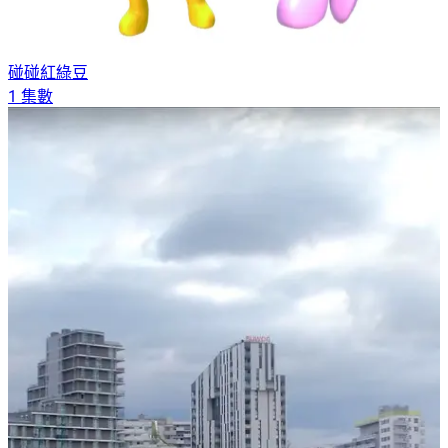
碰碰紅綠豆
1 集數