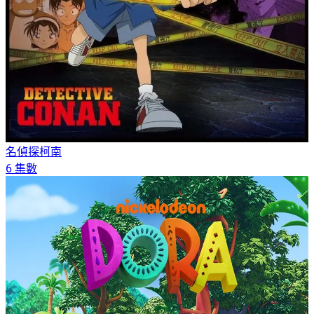
名偵探柯南
6 集數