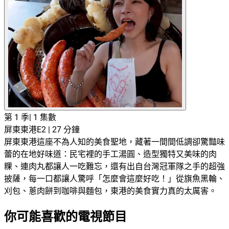
第 1 季
|
1 集數
屏東東港
E2 | 27 分鐘
屏東東港這座不為人知的美食聖地，藏著一間間低調卻驚豔味
蕾的在地好味道：民宅裡的手工湯圓、造型獨特又美味的肉
粿、連肉丸都讓人一吃難忘，還有出自台灣冠軍隊之手的超強
披薩，每一口都讓人驚呼「怎麼會這麼好吃！」從旗魚黑輪、
刈包、蔥肉餅到咖啡與麵包，東港的美食實力真的太厲害。
你可能喜歡的電視節目