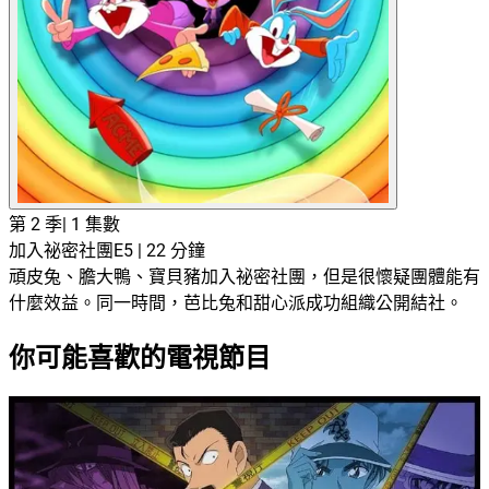
第 2 季
|
1 集數
加入祕密社團
E5 | 22 分鐘
頑皮兔、膽大鴨、寶貝豬加入祕密社團，但是很懷疑團體能有
什麼效益。同一時間，芭比兔和甜心派成功組織公開結社。
你可能喜歡的電視節目