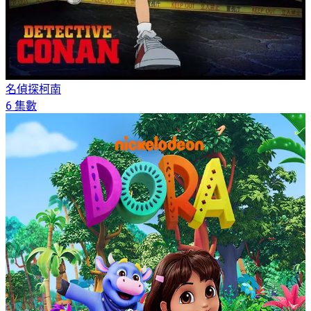
名偵探柯南
6 集數